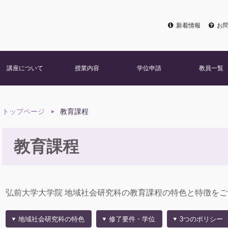
新着情報
お
講座について
授業内容
学位申請
教員一覧
トップページ
教育課程
教育課程
弘前大学大学院 地域社会研究科の教育課程の特色と特徴を
地域社会研究科の特色
修了要件・学位
3つのポリシー