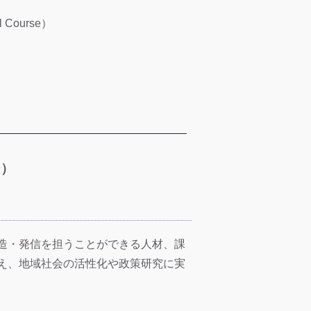
l Course）
ー）
造・発信を担うことができる人材、課
え、地域社会の活性化や政策研究に実