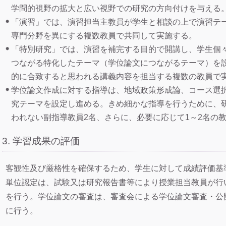
学問的視野の拡大と広い視野での研究の方向付けを与える
「演習」では、演習担当主教員が学生と相談の上で演習テ
専門分野を異にする複数教員で共同して実施する。
「特別研究」では、演習を補完する目的で開講し、学生個
つながる特化したテーマ（学位論文につながるテーマ）を
的に合致すると思われる講義内容を担当する複数の教員で
学位論文作成に対する指導は、地域政策形成論、コース選
究テーマを設定し進める。きめ細かな指導を行うために、
われない副指導教員2名、さらに、必要に応じて1～2名の
3. 学習成果の評価
客観性及び厳格性を確保するため、学生に対して成績評価基
単位認定は、試験又は研究報告書等により授業担当教員が行
を行う。学位論文の審査は、審査会による学位論文審査・公
に行う。